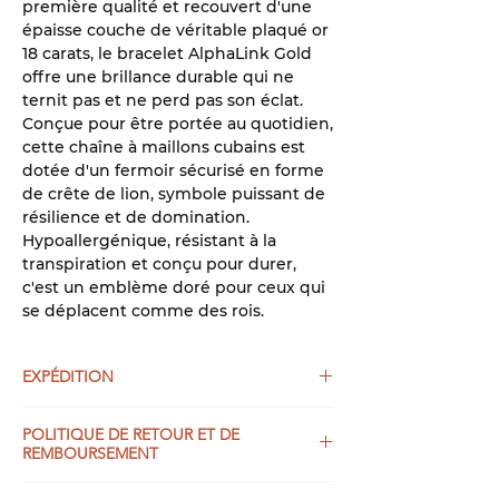
Γ
première qualité et recouvert d'une
épaisse couche de véritable plaqué or
18 carats, le bracelet AlphaLink Gold
offre une brillance durable qui ne
ternit pas et ne perd pas son éclat.
Conçue pour être portée au quotidien,
cette chaîne à maillons cubains est
dotée d'un fermoir sécurisé en forme
de crête de lion, symbole puissant de
résilience et de domination.
Hypoallergénique, résistant à la
transpiration et conçu pour durer,
c'est un emblème doré pour ceux qui
se déplacent comme des rois.
EXPÉDITION
ÉTATS-UNIS:
POLITIQUE DE RETOUR ET DE
L'expédition pour toutes les
REMBOURSEMENT
commandes supérieures à 50 USD aux
États-Unis est gratuite et prend en
Si pour une raison quelconque vous