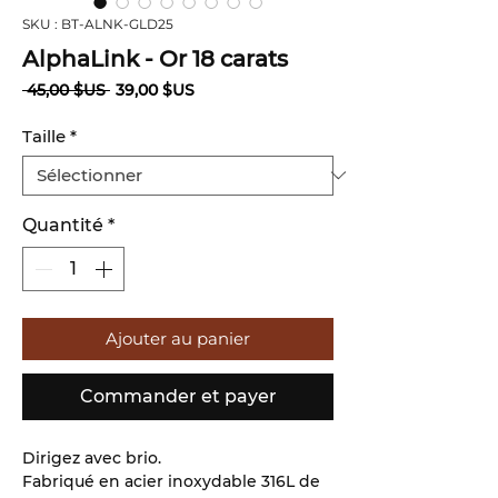
SKU : BT-ALNK-GLD25
AlphaLink - Or 18 carats
Prix
Prix
 45,00 $US 
39,00 $US
original
promotionnel
Taille
*
Quantité
*
Ajouter au panier
Commander et payer
Dirigez avec brio.
Fabriqué en acier inoxydable 316L de