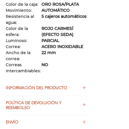
Γ
Color de la caja:
ORO ROSA/PLATA
Movimiento:
AUTOMÁTICO
Resistencia al
5 cajeros automáticos
agua:
Color de la
ROJO CARMESÍ
esfera:
(EFECTO SEDA)
Luminoso:
PARCIAL
Correa:
ACERO INOXIDABLE
Ancho de la
22 mm
correa:
Correas
NO
intercambiables:
INFORMACIÓN DEL PRODUCTO
Es complicado, pero no lo es. Un reloj
POLÍTICA DE DEVOLUCIÓN Y
artesanal, elegante y con un estilo
REEMBOLSO
elegante, bellamente ornamentado,
diseñado para durar y apreciarse
Si por alguna razón no está
ENVÍO
durante años. Disfrute de la perfecta
completamente satisfecho con su
combinación de comodidad y