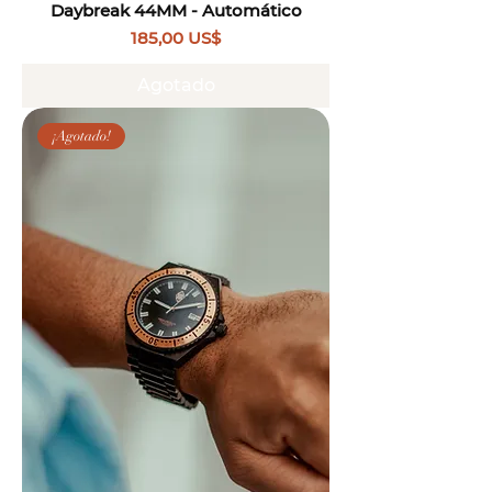
Daybreak 44MM - Automático
Precio
185,00 US$
Agotado
¡Agotado!