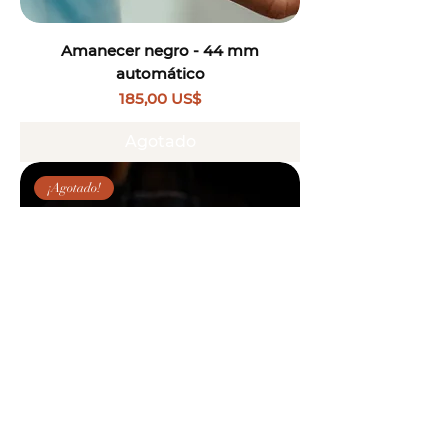
Amanecer negro - 44 mm
automático
Precio
185,00 US$
Agotado
¡Agotado!