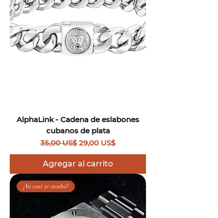
Γ
AlphaLink - Cadena de eslabones
cubanos de plata
Precio
Precio de oferta
35,00 US$
29,00 US$
Agregar al carrito
¡Ya casi se acabó!