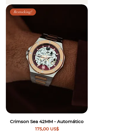
Restocking!
Crimson Sea 42MM - Automático
Precio
175,00 US$