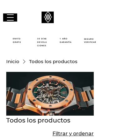
GIBAALI
GIRAR
ENVÍO
30 DÍAS
1 AÑO
SEGURO
GRATIS
DEVOLU
GARANTÍA
VERIFICAR
CIONES
Inicio
Todos los productos
Todos los productos
Filtrar y ordenar